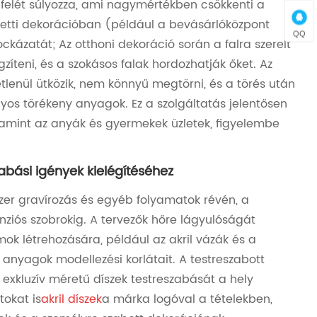
elét súlyozza, ami nagymértékben csökkenti a
feletti dekorációban (például a bevásárlóközpont
QQ
kázatát; Az otthoni dekoráció során a falra szerelt
íteni, és a szokásos falak hordozhatják őket. Az
etlenül ütközik, nem könnyű megtörni, és a törés után
yos törékeny anyagok. Ez a szolgáltatás jelentősen
lamint az anyák és gyermekek üzletek, figyelembe
zabási igények kielégítéséhez
ézer gravírozás és egyéb folyamatok révén, a
ziós szobrokig. A tervezők hőre lágyulóságát
mok létrehozására, például az akril vázák és a
anyagok modellezési korlátait. A testreszabott
exkluzív méretű díszek testreszabását a hely
tokat is
akril díszek
a márka logóval a tételekben,