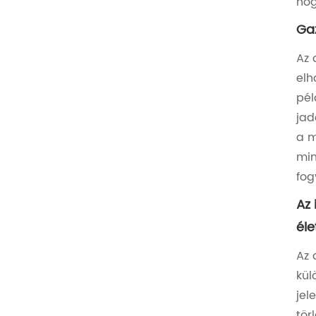
hog
Gaz
Az 
elh
pél
jad
a m
min
fog
Az 
éle
Az 
kül
jel
tör