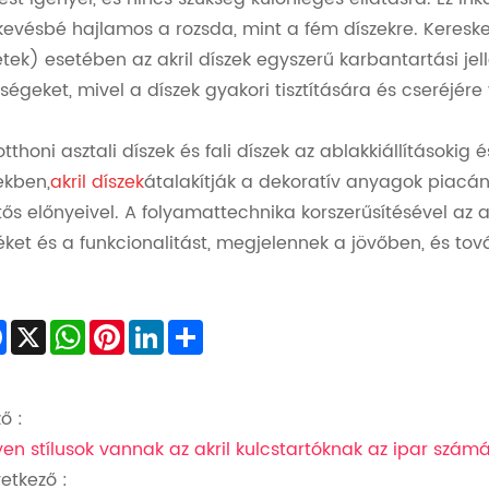
kevésbé hajlamos a rozsda, mint a fém díszekre. Kereske
etek) esetében az akril díszek egyszerű karbantartási je
tségeket, mivel a díszek gyakori tisztítására és cseréjér
otthoni asztali díszek és fali díszek az ablakkiállításokig
ekben,
akril díszek
átalakítják a dekoratív anyagok piacá
tős előnyeivel. A folyamattechnika korszerűsítésével az 
éket és a funkcionalitást, megjelennek a jövőben, és tov
Facebook
X
WhatsApp
Pinterest
LinkedIn
Share
ő :
yen stílusok vannak az akril kulcstartóknak az ipar szám
etkező :