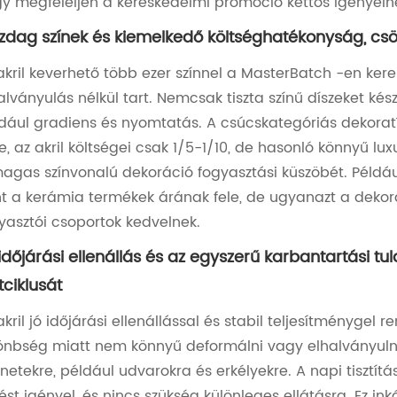
y megfeleljen a kereskedelmi promóció kettős igényein
dag színek és kiemelkedő költséghatékonyság, csö
akril keverhető több ezer színnel a MasterBatch -en keres
alványulás nélkül tart. Nemcsak tiszta színű díszeket kész
dául gradiens és nyomtatás. A csúcskategóriás dekoratí
e, az akril költségei csak 1/5-1/10, de hasonló könnyű l
agas színvonalú dekoráció fogyasztási küszöbét. Például
t a kerámia termékek árának fele, de ugyanazt a dekorat
yasztói csoportok kedvelnek.
időjárási ellenállás és az egyszerű karbantartási 
tciklusát
akril jó időjárási ellenállással és stabil teljesítményge
önbség miatt nem könnyű deformálni vagy elhalványulni,
enetekre, például udvarokra és erkélyekre. A napi tisztí
lést igényel, és nincs szükség különleges ellátásra. Ez in