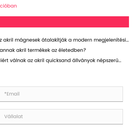
ócióban
z akril mágnesek átalakítják a modern megjelenítési
 márkaépítési megoldásokat?
annak akril termékek az életedben?
iért válnak az akril quicksand állványok népszerű
gjelenítési választássá?