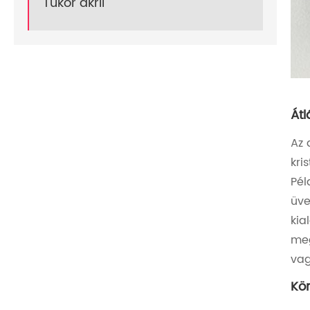
Tükör akril
Átl
Az 
kri
Pél
üve
kia
meg
vag
Kön