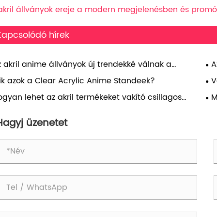
akril állványok ereje a modern megjelenésben és prom
Kapcsolódó hírek
z akril anime állványok új trendekké válnak a
A
akterek megjelenítésében?
és
ik azok a Clear Acrylic Anime Standeek?
V
gyan lehet az akril termékeket vakító csillagos
M
olttá varázsolni?
me
Hagyj üzenetet