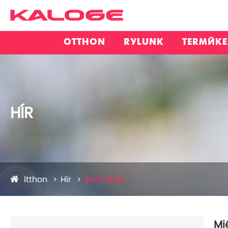
OTTHON
RÓLUNK
TERMÉK
HÍR
itthon
Hír
Ipari hírek
Mi