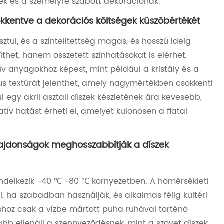
ek és a személyre szabott dekorációnak.
kkentve a dekorációs költségek küszöbértékét
ztül, és a színtelítettség magas, és hosszú ideig
íthet, hanem összetett színhatásokat is elérhet,
v anyagokhoz képest, mint például a kristály és a
uxus textúrát jelenthet, amely nagymértékben csökkenti
 egy akril asztali díszek készletének ára kevesebb,
ív hatást érheti el, amelyet különösen a fiatal
tulajdonságok meghosszabbítják a díszek
l rendelkezik -40 ℃ -80 ℃ környezetben. A hőmérsékleti
 ha szabadban használják, és alkalmas félig kültéri
táshoz csak a vízbe mártott puha ruhával történő
kább ellenáll a szennyeződésnek, mint a szövet díszek,