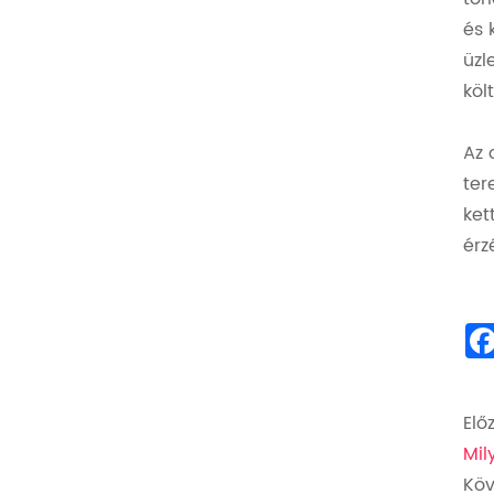
és 
üzl
köl
Az 
ter
ket
érz
Előz
Mil
Köv