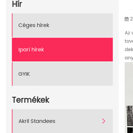
Hír
2
Céges hírek
Az 
tov
Ipari hírek
dek
any
GYIK
Termékek
Akril Standees
