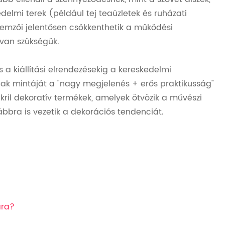
delmi terek (például tej teaüzletek és ruházati
llemzői jelentősen csökkenthetik a működési
e van szükségük.
 és a kiállítási elrendezésekig a kereskedelmi
nak mintáját a "nagy megjelenés + erős praktikusság"
akril dekoratív termékek, amelyek ötvözik a művészi
ábbra is vezetik a dekorációs tendenciát.
ára?