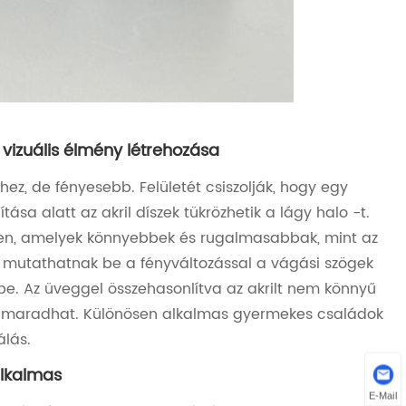
ű vizuális élmény létrehozása
ez, de fényesebb. Felületét csiszolják, hogy egy
tása alatt az akril díszek tükrözhetik a lágy halo -t.
kben, amelyek könnyebbek és rugalmasabbak, mint az
t mutathatnak be a fényváltozással a vágási szögek
rbe. Az üveggel összehasonlítva az akrilt nem könnyű
új maradhat. Különösen alkalmas gyermekes családok
lás.
alkalmas
E-Mail