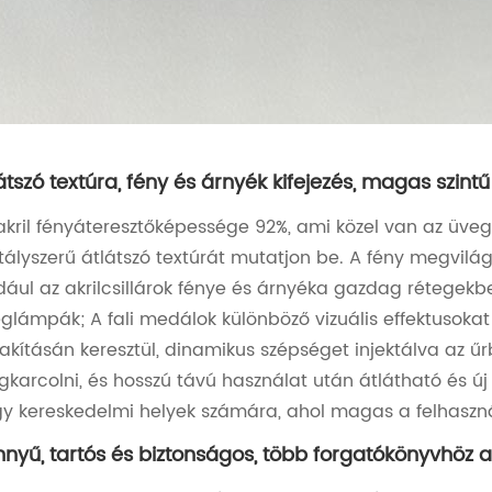
átszó textúra, fény és árnyék kifejezés, magas szint
akril fényáteresztőképessége 92%, ami közel van az üvegh
stályszerű átlátszó textúrát mutatjon be. A fény megvilágí
dául az akrilcsillárok fénye és árnyéka gazdag rétege
glámpák; A fali medálok különböző vizuális effektusoka
lakításán keresztül, dinamikus szépséget injektálva az ű
karcolni, és hosszú távú használat után átlátható és 
y kereskedelmi helyek számára, ahol magas a felhaszná
nyű, tartós és biztonságos, több forgatókönyvhöz 