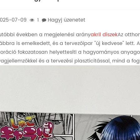
025-07-09
1
Hagyj üzenetet
utóbbi években a megjelenési arány
akril díszek
Az ottho
ábbra is emelkedett, és a tervezőipar "új kedvese" lett. A
oráció fokozatosan helyettesíti a hagyományos anyagok
agjellemzőkkel és a tervezési plaszticitással, mind a fo