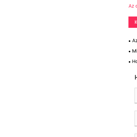
Az 
A
kar
M
Ho
égb