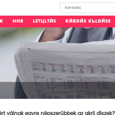
EK
HÍR
LETÖLTÉS
KÉRDÉS KÜLDÉSE
ért válnak egyre népszerűbbek az akril díszek