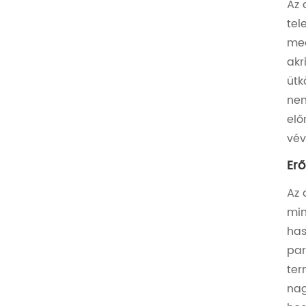
Az 
tel
med
akr
ütk
nem
elő
vév
Erő
Az 
min
has
par
ter
nag