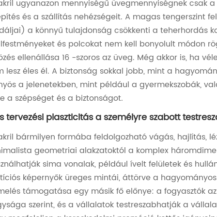
akril ugyanazon mennyiségű üvegmennyiségnek csak a f
epítés és a szállítás nehézségeit. A magas tengerszint 
áljai) a könnyű tulajdonság csökkenti a teherhordás koc
ilfestményeket és polcokat nem kell bonyolult módon rögz
özés ellenállása 16 -szoros az üveg. Még akkor is, ha vél
 lesz éles él. A biztonság sokkal jobb, mint a hagyomán
nyös a jelenetekben, mint például a gyermekszobák, va
e a szépséget és a biztonságot.
s tervezési plaszticitás a személyre szabott testres
akril bármilyen formába feldolgozható vágás, hajlítás, l
imalista geometriai alakzatoktól a komplex háromdimen
ználhatják sima vonalak, például ívelt felületek és hullá
tíciós képernyők üreges mintái, áttörve a hagyományos 
melés támogatása egy másik fő előnye: a fogyasztók az 
ysága szerint, és a vállalatok testreszabhatják a vállala